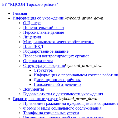
БУ "КЦСОН Тарского района"
Главная
Информация об учреждении
keyboard_arrow_down
О Центре
Попечительский совет
Персональные данные
Лицензия
Материально-техническое обеспечение
План ФХД
Государственное задание
Проверки контролирующих органов
Оценка качества
Структура учреждения
keyboard_arrow_down
Структура
Информация о персональном составе работни
Дистанционная приёмная
Положения об отделениях
Документы
Годовые отчеты о деятельности учреждения
Гарантированные услуги
keyboard_arrow_down
Признание гражданина нуждающимся в социально
Формы и виды социального обслуживания
Тарифы на социальные услуги
Численность получателей социальных услуг