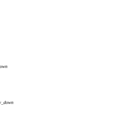
down
ow_down