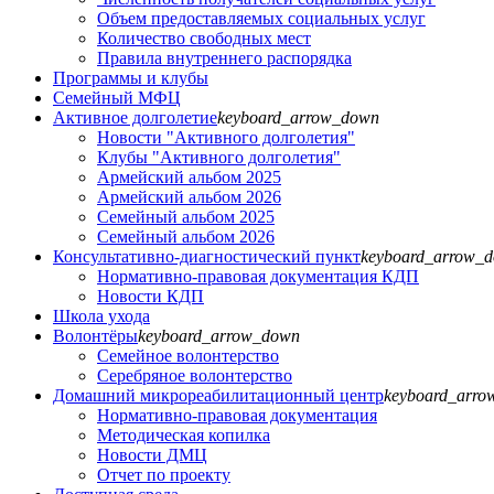
Объем предоставляемых социальных услуг
Количество свободных мест
Правила внутреннего распорядка
Программы и клубы
Семейный МФЦ
Активное долголетие
keyboard_arrow_down
Новости "Активного долголетия"
Клубы "Активного долголетия"
Армейский альбом 2025
Армейский альбом 2026
Семейный альбом 2025
Семейный альбом 2026
Консультативно-диагностический пункт
keyboard_arrow_
Нормативно-правовая документация КДП
Новости КДП
Школа ухода
Волонтёры
keyboard_arrow_down
Семейное волонтерство
Серебряное волонтерство
Домашний микрореабилитационный центр
keyboard_arr
Нормативно-правовая документация
Методическая копилка
Новости ДМЦ
Отчет по проекту