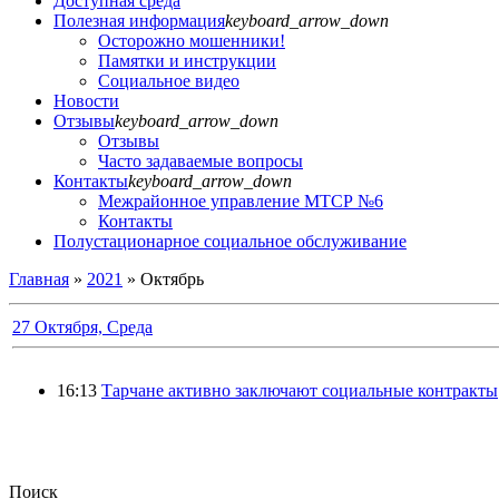
Доступная среда
Полезная информация
keyboard_arrow_down
Осторожно мошенники!
Памятки и инструкции
Социальное видео
Новости
Отзывы
keyboard_arrow_down
Отзывы
Часто задаваемые вопросы
Контакты
keyboard_arrow_down
Межрайонное управление МТСР №6
Контакты
Полустационарное социальное обслуживание
Главная
»
2021
»
Октябрь
27 Октября, Среда
16:13
Тарчане активно заключают социальные контракты
Поиск