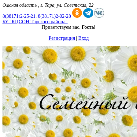
Омская область , г. Тара, ул. Советская, 22
8(38171)2-25-21
,
8(38171)2-02-28
БУ "КЦСОН Тарского района"
Приветствуем вас
,
Гость
!
Регистрация
|
Вход